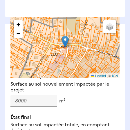
+
−
Saisissez les surfaces aménagées par le projet
Surfaces à prendre en compte : bâti, voirie,
espaces verts, remblais et bassins — impacts
définitifs et temporaires (travaux).
Nouveaux impacts
Leaflet
|
©
IGN
Surface au sol nouvellement impactée par le
projet
m²
État final
Surface au sol impactée totale, en comptant